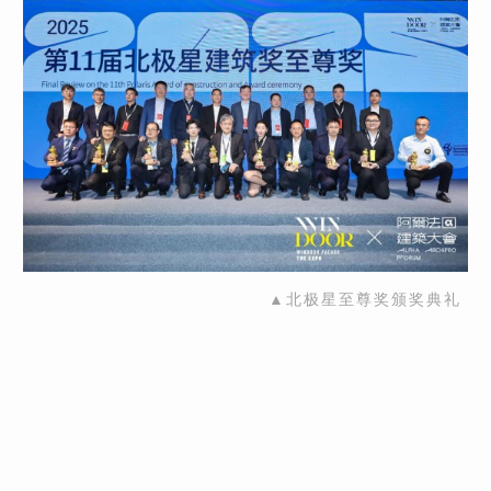
▲北极星至尊奖颁奖典礼