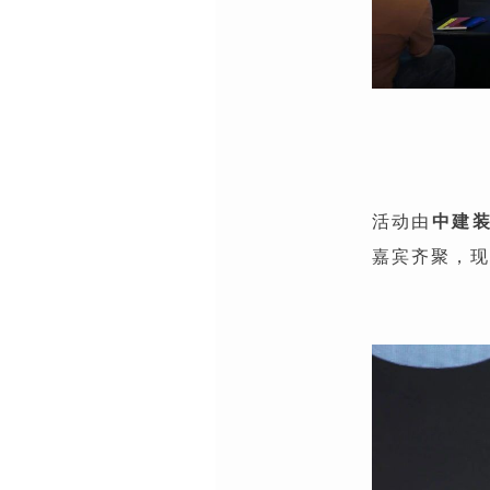
活动由
中建
嘉宾齐聚，现