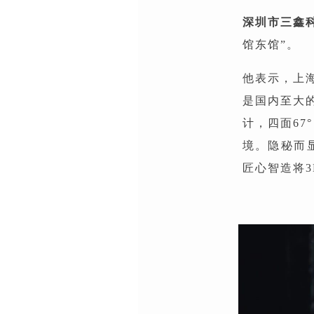
深圳市三鑫
馆东馆”。
他表示，上
是国内至大
计，四面6
境。隐秘而
匠心智造将