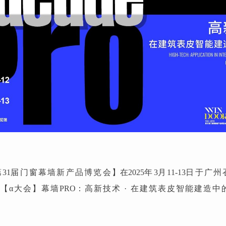
第
31
届门窗幕墙新产品博览会
】在
2025
年
3
月
11-13
日于广州
【α大会】幕墙
PRO
：高新技术 · 在建筑表皮智能建造中