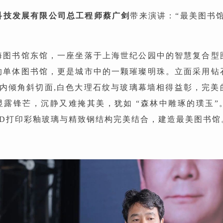
科技发展有限公司总工程师蔡广剑
带来演讲：“最美图书
海图书馆东馆，一座坐落于上海世纪公园中的智慧复合型
的单体图书馆，更是城市中的一颗璀璨明珠。立面采用钻
7°内倾角斜切面,白色大理石纹与玻璃幕墙相得益彰，完美
显露锋芒，沉静又难掩其美，犹如 “森林中雕琢的璞玉”
3D打印彩釉玻璃与精致钢结构完美结合，建造最美图书馆