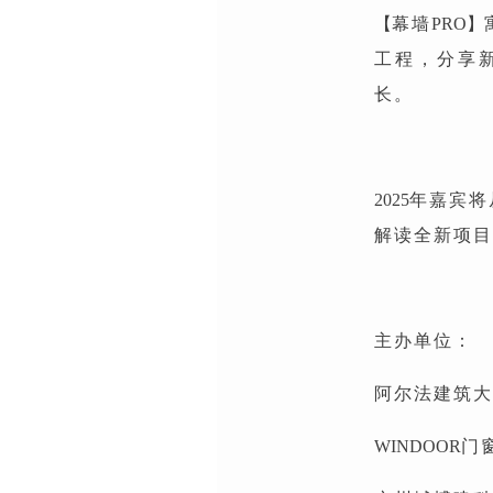
【
幕墙
PRO】
工程，分享
长。
2025
年嘉宾将
解读全新项
主办单位：
阿尔法建筑大
WINDOOR
门