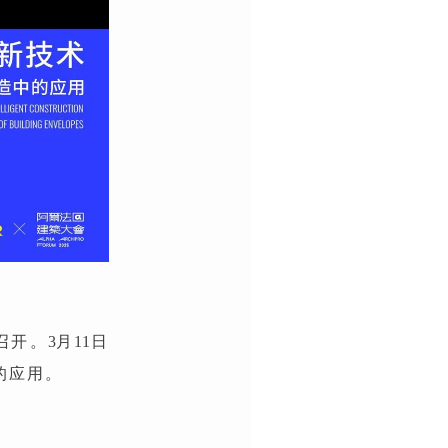
召开。
3
月
11
日
的应用。