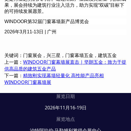
果，展会持续为建筑行业注入活力，助力实现
“
双碳
”
目标下
的可持续发展愿景。
WINDOOR
第
32
届门窗幕墙新产品博览会
2026
年
3
月
11-13
日
|
广州
关键词：门窗展会，兴三星，门窗幕墙五金，建筑五金
上一篇：
WINDOOR门窗幕墙展直击 | 坚朗五金：致力于提
供高品质的建筑五金产品
下一篇：
精致刚实现幕墙轻量化 高性能产品亮相
WINDOOR门窗幕墙展
展览日期
2026年11月16-19日
展览地点
沙特阿拉伯·马勒姆利雅得会展中心