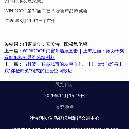
的可持续发展愿景。
WINDOOR
第
32
届门窗幕墙新产品博览会
2026
年
3
月
11-13
日
|
广州
关键词：门窗展会，安美特，阳极氧化铝
上一篇：
WINDOOR门窗幕墙展直击 | 上海汇丽：致力于聚
碳酸酯板材系列幕墙材料
下一篇：
马桂霖：智慧城市的双重面孔，中国“新消費”与中
东“体验精英”模式的社会空间效应
展览日期
2026年11月16-19日
展览地点
沙特阿拉伯·马勒姆利雅得会展中心