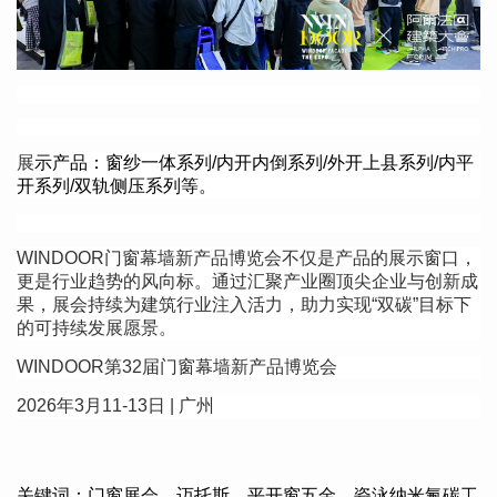
展
示产品：
窗纱一体系列/内开内倒系列/外开上县系列/内平
开系列/双轨侧压系列
等
。
WINDOOR门窗幕墙新产品博览会不仅是产品的展示窗口，
更是行业趋势的风向标。通过汇聚产业圈顶尖企业与创新成
果，展会持续为建筑行业注入活力，助力实现
“
双碳
”
目标下
的可持续发展愿景。
WINDOOR
第
32
届门窗幕墙新产品博览会
2026
年
3
月
11-13
日
|
广州
关键词：门窗展会，迈托斯，平开窗五金，瓷泳纳米氟碳工