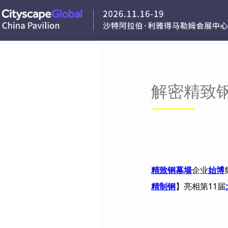
解密精致
精致钢幕墙
企业
始博
精制钢
】亮相第
11
届