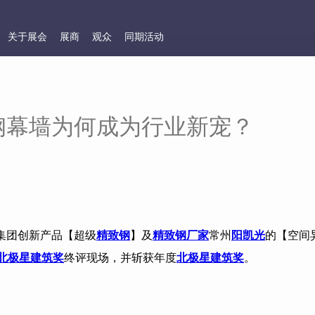
关于展会
展商
观众
同期活动
钢幕墙为何成为行业新宠？
集团创新产品【超级
精致钢
】及
精致钢厂家
常州
阳凯光
的【空间
北极星建筑奖
终评现场，并斩获年度
北极星建筑奖
。