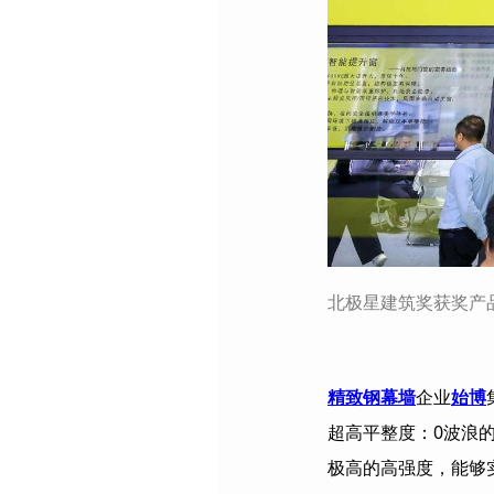
北极星建筑奖获奖产
精致钢幕墙
企业
始博
超高平整度：
0
波浪
极高的高强度，能够