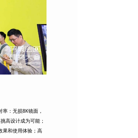
射率：无损
8K
镜面，
高挑高设计成为可能；
效果和使用体验；高