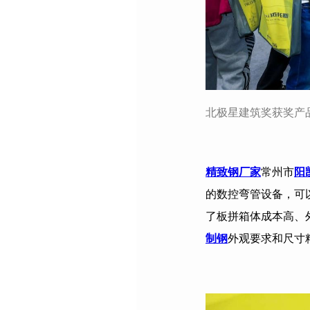
北极星建筑奖获奖产
精致钢厂家
常州市
阳
的数控弯管设备，可
了板拼箱体成本高、
制钢
外观要求和尺寸