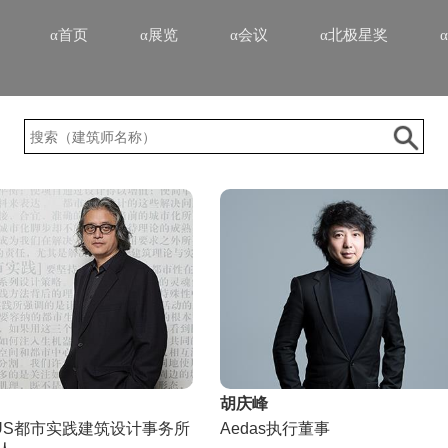
α首页
α展览
α会议
α北极星奖
胡庆峰
NUS都市实践建筑设计事务所
Aedas执行董事