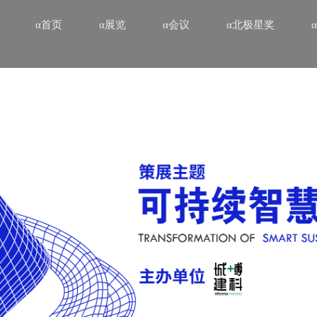
α首页
α展览
α会议
α北极星奖