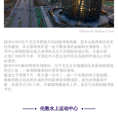
©
Photo by Hufton+Crow
丽泽
SOHO位于北京市西南方向的丽泽路南侧，是丰台新商务区的支
柱性建筑。丰台新商务区是一处不断发展的金融和交通枢纽，位于
市中心和南部新近投入使用的北京大兴国际机场之间。大厦45层，
占地172800平方米，可满足中小型企业对灵活高效的甲级办公空间
的需求。
丽泽
SOHO毗邻商务区地铁站，位于北京正在修建的五条新地铁线路
的交汇处，一条地铁隧道斜向贯穿项目场地。
隧道位于塔楼下方，将大厦一分为二，由一个完整的外立面包围。
两栋塔楼之间自然生成的空间延伸至塔楼顶部，成为全球最高中
庭，高度共计
194.15米。中庭随塔楼旋转上升，直至与北面的丽泽路
平行。
伦敦水上运动中心