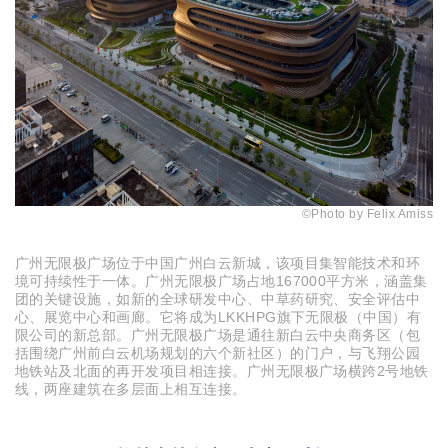
©
Photo by Felix Amiss
广州无限极广场位于中国广州白云新城，该项目集智能技术和环
167000平方米，涵盖集
境可持续性于一体。广州无限极广场占地
团的关键设施，如新的全球研发中心、中草药研究、安全评估中
心、展览中心和画廊。它将成为LKKHPG旗下无限极（中国）有
限公司的新总部。广州无限极广场是通往新白云中央商务区（包
括围绕广州前白云机场规划的六个新社区）的门户，与飞翔公园
地铁站及北面的再开发项目相连接。广州无限极广场横跨2号地铁
线，两座建筑在多层面上相互连接。