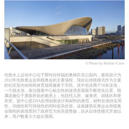
© Photo by Hufton+Crow
伦敦水上运动中心位于斯特拉特福的奥林匹克公园内，最初设计为
2012年伦敦
奥运会和残奥会的主要场馆，现在以传统模式作为主要
的社区室内休闲和体育场馆服务于市民。其中包含两个50米泳池，
一个跳水池，座位随着中心标志性的波浪形屋面不断变化位置。附
属设施位于屋面所处的裙房上，包括托儿所、健身房、训练区和更
衣室。该中心是ZHA应用创新设计和材料的典范，材料在保持实用
性、功能性和可持续性的同时提高价值。这座建筑在奥运会和残奥
会期间的表现受到了政府官方的高度赞扬，自从以传统模式开放以
来，用户数量大大超出预期。