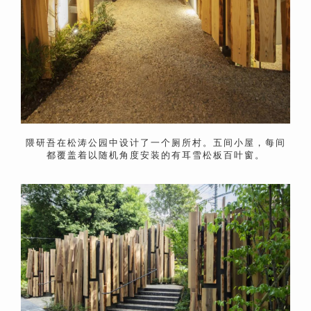
隈研吾在松涛公园中设计了一个厕所村。
五间小屋，每间
都覆盖着以随机角度安装的有耳雪松板百叶窗。