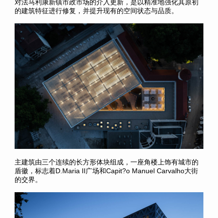
对法马利康新镇市政市场的介入更新，是以精准地强化其原初
的建筑特征进行修复，并提升现有的空间状态与品质。
主建筑由三个连续的长方形体块组成，一座角楼上饰有城市的
盾徽，标志着D.Maria II广场和Capit?o Manuel Carvalho大街
的交界。