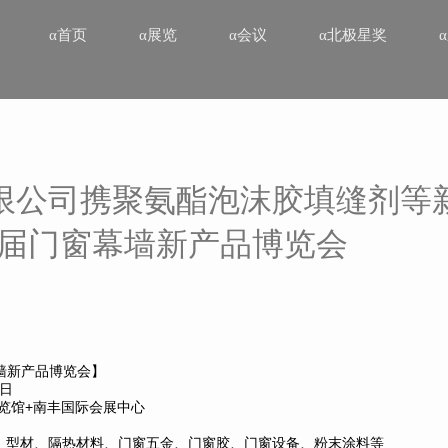
α首页
α展览
α会议
α北极星奖
限公司携聚氨酯泡沫胶填缝剂等
28届门窗幕墙新产品博览会
幕墙新产品博览会】
3日
博览馆+南丰国际会展中心
、型材、隔热材料、门窗五金、门窗胶、门窗设备、粉末涂料等