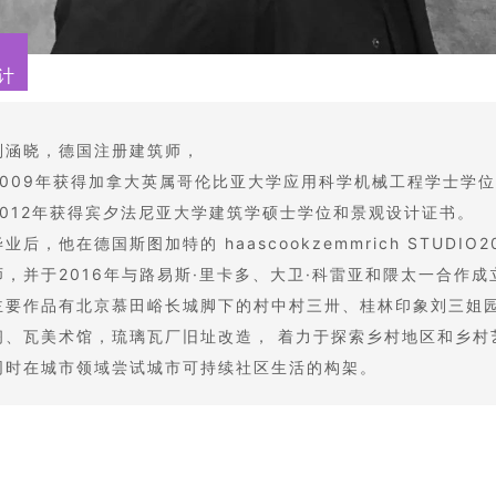
设计
刘涵晓，德国注册建筑师，
2009年获得加拿大英属哥伦比亚大学应用科学机械工程学士学
2012年获得宾夕法尼亚大学建筑学硕士学位和景观设计证书。
毕业后，他在德国斯图加特的 haascookzemmrich STUDIO
师，
并于2016年与路易斯·里卡多、大卫·科雷亚和隈太一合作成立了l
主要作品有北京慕田峪长城脚下的村中村三卅、桂林印象刘三姐
阁、瓦美术馆，琉璃瓦厂旧址改造， 着力于探索乡村地区和乡村
同时在城市领域尝试城市可持续社区生活的构架。