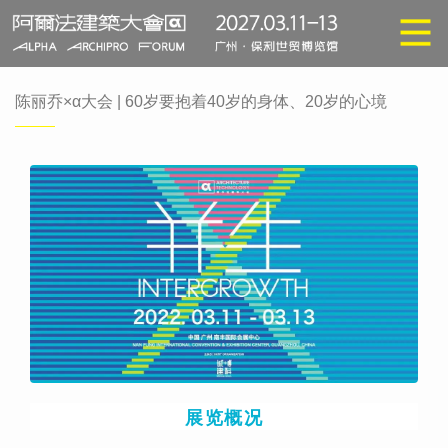
陈丽乔×α大会 | 60岁要抱着40岁的身体、20岁的心境
展览概况