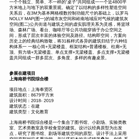
一个个独立、简单、不一样的“桌子”共同组成一一个近4800平
方米地上与地下的双重景观。确定了以结构的多样性塑造空间
关系后，在3M为基本网格模数控制功能尺寸的基础上，以罗马
NOLLY MAP(图一)的城市灰空间和岭南地域应对气候的建筑灰
空间(图二)公共街道与建筑之间的虚实肌理关系为灵感，将篮球
场、森林广场、看台、咖啡厅等公共功能穿插于办公空间之
间，形成了层次丰富的体验空间及路径。结构即空间，方案向
历史上的经典结构致敬，将31栋样式各异的建筑归结于六种结
构体系一 一核心筒+无梁楼盖、框架结构+普通楼板、柱廊+无
顶、剪力墙+无梁楼盖、单点支撑+无梁楼盖、多点支撑+无梁楼
盖共同组成一群多层次、多角度、多样的有趣桌景。
参展在建项目
上海南桥书院综合楼
项目地点：上海奉贤区
建筑面积：8679平方米
设计时间：2018- 2019
建筑状态：在建
建筑类型：文化教育
上海南桥书院综合楼是一个集合了图书馆、小剧场、实验类教
室、艺术类教室及学校食堂的建筑。设计以经典原型为出发
点，研究了图书馆、剧场等建筑空间的原型。设计手法上采用