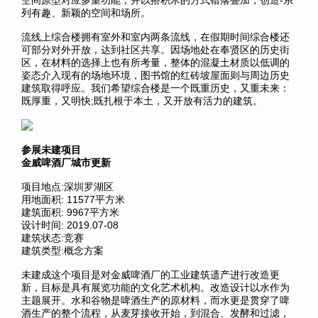
空间原型对应多重功能，并以搭积木的方式错落叠加，创造-系
列有趣、新颖的空间和场所。
流线上综合楼拥有室外和室内两条流线，在假期时间综合楼还
可部分对外开放，达到社区共享。因场地处在奉贤区的历史街
区，在材料的选择上也有所考量，整体的混凝土材质以低调的
姿态介入现有的场地环境，图书馆的红砖坡屋面则与周边历史
建筑取得呼应。我们希望综合楼是一个既重历史，又重未来：
既厚重，又明快;既扎根于本土，又开放有活力的建筑。
参展未建项目
金威啤酒厂城市更新
项目地点:深圳罗湖区
用地面积: 11577平方米
建筑面积: 9967平方米
设计时间: 2019.07-08
建筑状态:竞赛
建筑类型:概念方案
未
建成
这个项目是对金威啤酒厂的工业建筑遗产进行改造更
新，目标是具有展览功能的文化艺术机构。改造设计以水作为
主题展开。水和谷物是啤酒生产的原材料，而水更是贯穿了啤
酒生产的整个流程，从麦芽接收开始，到混合、发酵和过滤，