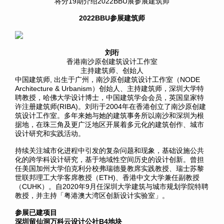
将分19期介绍2022BBU展参展建筑师
2022BBU参展建筑师
刘珩
香港南沙原创建筑设计工作室
主持建筑师、创始人
中国建筑师, 出生于广州，南沙原创建筑设计工作室（NODE
Architecture & Urbanism）创始人、主持建筑师，深圳大学特
聘教授，哈佛大学设计博士，中国建筑学会会员，英国皇家特
许注册建筑师(RIBA)。刘珩于2004年在香港创立了南沙原创建
筑设计工作室。多年来她与她的建筑事务所以南沙和深圳为根
据地，在珠三角及更广泛地区开展着多元化的建筑创作、城市
设计研究和实践活动。
持续关注城市化进程中引发的复杂问题和现象，基础设施公共
化的跨学科设计研究，基于地域性空间历史的设计创新。曾担
任美国加州大学伯克利分校弗瑞德曼教席实践教授、瑞士苏黎
世联邦理工大学客席教授（ETH)、香港中文大学兼任副教授
（CUHK）。自2020年9月任深圳大学建筑与城市规划学院特聘
教授，并主持「粤港澳大湾区创新设计实验室」。
参展已建项目
深圳留仙洞万科云设计公社B4地块