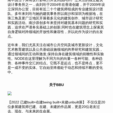
南中国当下具有设计影响力并受到国内外广泛关注的独立建筑
设计事务所之一，由刘珩于2004年在香港创建，并于2009年设
立深圳办公室，目前有近二十个建筑师组成的专业建筑设计团
队。多年来刘珩与她的建筑事务所以南沙和深圳为根据地，在
珠三角及更广泛地区开展着多元化的建筑创作、城市设计研究
和实践活动。南沙原创多年来坚持对建筑基本问题的研究和实
践，追求在严谨务实基础上的创新;同时也在建筑理念上探索其
自身逻辑对跨领域的开放性和兼容性，并以此作为设计的出发
点。
近年来，我们尤其关注在城市公共空间及城市更新设计，文化
艺术教育建筑以及公共基础设施领域的跨界研究和建筑实践，
通过领域间的互动和激发,保持自身在建筑领域的前瞻性和实验
性。NODE在这里理解为不同方向的向量一各种可能、各种趋
势、各种事件交汇的结点。它既不是起点，也不是终点，更不
是一成不变的实体。它自始至终都处于动态和持续不断的变化
中。
关于BBU
【2022 已建built+在建being built+未建unbuilt展】 不仅仅是20
位参展建筑师已建、在建、未建的作品展，更是20位老友过
去、现在、与未来的生命展。