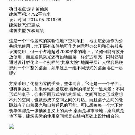
项目地点:深圳留仙洞
建筑面积: 4792平方米
设计时间: 2014.05-2016.08
建筑状态:已建成
建筑类型:实验建筑
这是一个半命题式的实验性地下空间项目，地面层必须作为公
共绿地使用，地下层有条件地可作为创意型办公和和公共服务
设施使用，但一个占地超过7000平米的地下，又如何能有效开
放使用，而且通风采光还有如地面层一样舒适明亮，同时还能
通过设计孵化出一个别样的“共享大院" 地面平层让人很容易联
想到一个平整的桌面，如果这是一组不同形式的桌面堆在一起
呢?
方案采用了化整为零的手法，整体而言，它还是
一一
个平面，
但有趣的是，如果你钻到桌底看,看到的却是另一道风景：不同
形式的桌子，会由不同形式的结构组成，之间可能会形成意想
不到的空间，也就形成了空间之间的对话。而且桌子之间的缝
隙就有了自然采光和自然通风的可能。可以想象每一个地下建
筑单体都是一张抽象意义上的桌子:桌面是城市绿地，桌底就是
地下
层
，建筑实际的使用空间就是在结构基础上设计组合的。