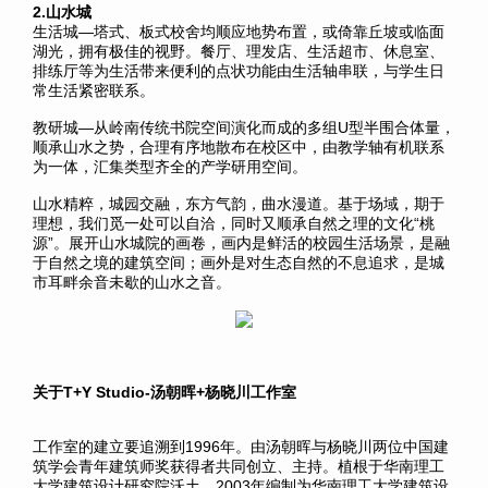
2.山水城
生活城—塔式、板式校舍均顺应地势布置，或倚靠丘坡或临面
湖光，拥有极佳的视野。餐厅、理发店、生活超市、休息室、
排练厅等为生活带来便利的点状功能由生活轴串联，与学生日
常生活紧密联系。
教研城—从岭南传统书院空间演化而成的多组U型半围合体量，
顺承山水之势，合理有序地散布在校区中，由教学轴有机联系
为一体，汇集类型齐全的产学研用空间。
山水精粹，城园交融，东方气韵，曲水漫道。基于场域，期于
理想，我们觅一处可以自洽，同时又顺承自然之理的文化“桃
源”。展开山水城院的画卷，画内是鲜活的校园生活场景，是融
于自然之境的建筑空间；画外是对生态自然的不息追求，是城
市耳畔余音未歇的山水之音。
关于T+Y Studio-汤朝晖+杨晓川工作室
工作室的建立要追溯到1996年。由汤朝晖与杨晓川两位中国建
筑学会青年建筑师奖获得者共同创立、主持。植根于华南理工
大学建筑设计研究院沃土，2003年编制为华南理工大学建筑设