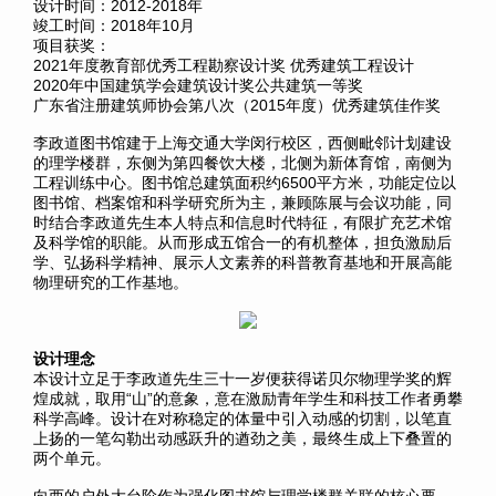
设计时间：2012-2018年
竣工时间：2018年10月
项目获奖：
2021年度教育部优秀工程勘察设计奖
优秀
建筑工程设计
2020年中国建筑学会建筑设计奖公共建筑一等奖
广东省注册建筑师协会第八次（2015年度）优秀
建筑
佳作奖
李政道图书馆建于上海交通大学闵行校区，西侧毗邻计划建设
的理学楼群，东侧为第四餐饮大楼，北侧为新体育馆，南侧为
工程训练中心。图书馆总建筑面积约6500平方米，功能定位以
图书馆、档案馆和科学研究所为主，兼顾陈展与会议功能，同
时结合李政道先生本人特点和信息时代特征，有限扩充艺术馆
及科学馆的职能。从而形成五馆合一的有机整体，担负激励后
学、弘扬科学精神、展示人文素养的科普教育基地和开展高能
物理研究的工作基地。
设计理念
本设计立足于李政道先生三十一岁便获得诺贝尔物理学奖的辉
煌成就，取用“山”的意象，意在激励青年学生和科技工作者勇攀
科学高峰。设计在对称稳定的体量中引入动感的切割，以笔直
上扬的一笔勾勒出动感跃升的遒劲之美，最终生成上下叠置的
两个单元。