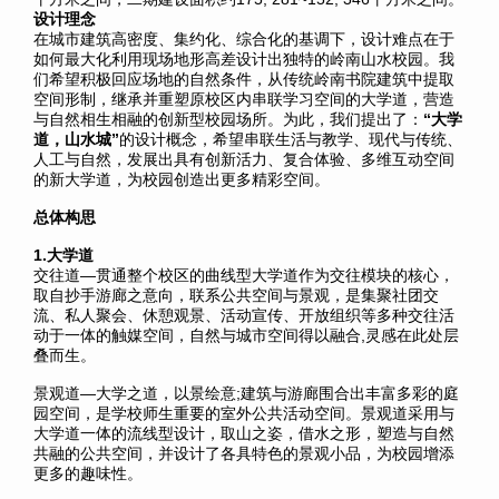
设计理念
在城市建筑高密度、集约化、综合化的基调下，设计难点在于
如何最大化利用现场地形高差设计出独特的岭南山水校园。我
们希望积极回应场地的自然条件，从传统岭南书院建筑中提取
空间形制，继承并重塑原校区内串联学习空间的大学道，营造
与自然相生相融的创新型校园场所。为此，我们提出了：
“大学
道，山水城”
的设计概念，希望串联生活与教学、现代与传统、
人工与自然，发展出具有创新活力、复合体验、多维互动空间
的新大学道，为校园创造出更多精彩空间。
总体构思
1.大学道
交往道—贯通整个校区的曲线型大学道作为交往模块的核心，
取自抄手游廊之意向，联系公共空间与景观，是集聚社团交
流、私人聚会、休憩观景、活动宣传、开放组织等多种交往活
动于一体的触媒空间，自然与城市空间得以融合,灵感在此处层
叠而生。
景观道—大学之道，以景绘意;建筑与游廊围合出丰富多彩的庭
园空间，是学校师生重要的室外公共活动空间。景观道采用与
大学道一体的流线型设计，取山之姿，借水之形，塑造与自然
共融的公共空间，并设计了各具特色的景观小品，为校园增添
更多的趣味性。