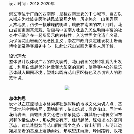
设计时间：2018-2020年
崇左市位于广西的西南部，是桂西南重要的中心城市。自古以
来崇左为壮族先民骆越民族聚居之地，历史悠久，山川秀丽，
人杰地灵，仿佛一颗璀璨的明珠，镶嵌在南国的左江河畔。花
山岩画更因其景观、岩画与中国南方壮族先民生动而丰富的社
会生活融合在一起所显示的独特性，入选世界文化遗产名录。
为保留花山岩画的纪念性意义，崇左市政府决定建设花山岩画
博物馆及游客服务中心，以此让花山岩画为更多人所了解。
设计理念
整体设计以体现广西的钟灵毓秀、花山岩画的独特壮观为出发
点，利用自然起伏的体量和大架空的空间，使游客中心的建筑
形体融入周围环境，塑造出既有花山景区特色又亲切宜人的游
览环境。
总体构思
设计以左江流域山水格局和壮族深厚的地域文化为切入点，基
于场地的空间格局，因地制宜，依山筑岩，岩盘花山。同时将
花山岩画、雨蛙图腾文化进行抽象提炼，将其融于建筑空间布
局和体量生成中，形成聚合有序、延绵起伏、统领场地的空间
形态。建筑造型如同
花山
雨蛙蹲坐之势，背山祈雨，从明江边
宛如层岩的基座上蓬勃而出。形成望江而踞、峰回路转、以花