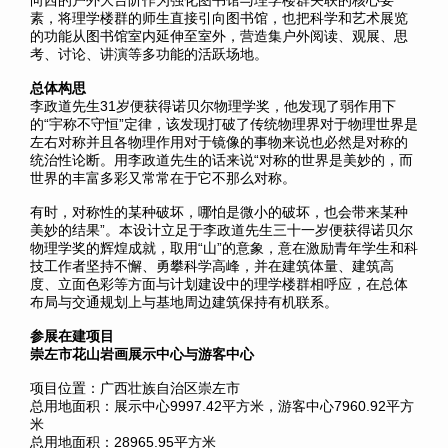
向西的户外大台阶作为强化图书馆与理学楼群关联的核心要
素，将理学楼群的师生直接引向图书馆，也把科学和艺术展览
的功能从图书馆室内延伸至室外，营造集户外阅读、观展、思
考、讨论、讲演等多功能的活跃场地。
总体构思
李政道先生31岁便获得诺贝尔物理学奖，他发现了弱作用下
的“宇称不守恒”定律，该发现打破了传统物理界对于物理世界是
左右对称并且各物理作用对于镜像的事物来说也必然是对称的
统治性论断。用李政道先生的话来说“对称的世界是美妙的，而
世界的丰富多彩又常常在于它不那么对称。
有时，对称性的某种破坏，哪怕是微小的破坏，也会带来某种
美妙的结果”。本设计立足于李政道先生三十一岁便获得诺贝尔
物理学奖的辉煌成就，取用“山”的意象，意在激励青年学生和科
技工作者坚持不懈、勇攀科学高峰，并在建筑体量、建筑高
度、立面色彩等方面与计划建设中的理学楼群相呼应，在总体
布局与交通规划上与基地周边建筑保持有机联系。
参展在建项目
崇左市花山岩画展示中心与游客中心
项目位置：广西壮族自治区崇左市
总用地面积：展示中心9997.42平方米，游客中心7960.92平方
米
总用地面积：28965.95平方米