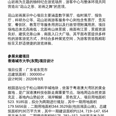
山岩画为主题的独特纪念游览场所，游客中心与整体环境共同
营造出“花山之形、岩画之舞”的意境。
花山岩画展示中心项目主要涵盖数字展厅、临时展厅、报告
厅，科研办公等。花山岩画游客服务中心则包含售票厅、贵宾
室、餐饮区、教育厅等服务用房以及行政管理附属用房。项目
场地总体北高南低，北面有山体景观，南面有江景，景观资源
良好。建筑北靠山体，南面入口大广场。其平面布置提供多样
性的游客游览方式，并结合多种展览空间，为游客营造既精彩
纷呈又舒适便捷的游览体验。
参展未建项目
香港城市大学(东莞)项目设计
项目位置：广东省东莞市
总建筑面积：300000㎡
设计时间：2020年9月
校园选址位于松山湖科学城地块，坐落于粤港澳大湾区的黄金
腹地，是广深港澳科技创新走廊重要节点。场地周边自然资源
充足，基地内山势起伏，湖岸蜿蜒，景色宜人。项目用地面积
523. 9185亩，拟分为两期进行规划，其中一期用地面积
179.5656亩，二期用地面积344.3529亩(包括湖及山体)。总建
筑面积约30万平方米，其中一期建设面积约124, 719~147, 654
平方米之间，二期建设面积约175, 281~152, 346平方米之间。