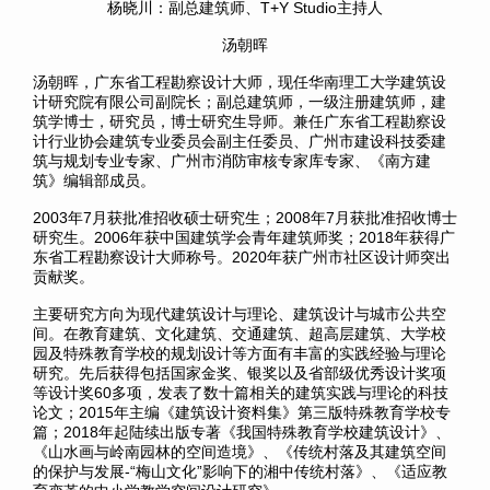
杨晓川：副总建筑师、T+Y Studio主持人
汤朝晖
汤朝晖，广东省工程勘察设计大师，现任华南理工大学建筑设
计研究院有限公司副院长；副总建筑师，一级注册建筑师，建
筑学博士，研究员，博士研究生导师。兼任广东省工程勘察设
计行业协会建筑专业委员会副主任委员、广州市建设科技委建
筑与规划专业专家、广州市消防审核专家库专家、《南方建
筑》编辑部成员。
2003年7月
获
批准招收硕士研究生；2008年7月获批准招收博士
研究生。2006年获中国建筑学会青年建筑师奖；2018年获得广
东省工程勘察设计大师称号。2020年获广州市社区设计师突出
贡献奖。
主要研究方向为现代建筑设计与理论、建筑设计与城市公共空
间。在教育建筑、文化建筑、交通建筑、超高层建筑、大学校
园及特殊教育学校的规划设计等方面有丰富的实践经验与理论
研究。先后获得包括国家金奖、银奖以及省部级优秀设计奖项
等设计奖60多项，发表了数十篇相关的建筑实践与理论的科技
论文；2015年主编《建筑设计资料集》第三版特殊教育学校专
篇；2018年起陆续出版专著《我国特殊教育学校建筑设计》、
《山水画与岭南园林的空间造境》、《传统村落及其建筑空间
的保护与发展-“梅山文化”影响下的湘中传统村落》、《适应教