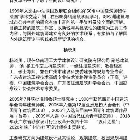
育变革的中小学教学空间设计研究》。
1999年入选由中法两国政府联合组织的“50名中国建筑师留学
法国”学术交流计划，在巴黎赛纳建筑学院学习。对欧洲建筑与
城市公共空间的研究有较丰富的第一手资料及较全面的理解。
目前主持的建筑工作室，以新锐与具挑战性的建筑为主要工作
内容，与国外建筑师建立有良好的学术联系，有接触与了解国
内外建筑理论与实践的最新资讯的机会。
杨晓川
杨晓川，现任华南理工大学建筑设计研究院有限公司 副总建筑
师 、汤+杨工作室主持建筑师，一级注册建筑师、教授级高
工、硕士导师、兼任广州市建设科技委建筑与规划专业专家、
广东省建筑工程技术高级专业技术资格评审委员会（正高）评
委、中国建筑学会会员、广东省注册建筑师学会会员、中国勘
察设计协会技术专家委员。
2005年7月
获
批准招收硕士研究生；1998年获第四届中国建筑
学会青年建筑师奖。2006年入选第12届亚洲建协大会会刊《中
国青年建筑师188》，2006年入选首届南中国青年建筑师作品
展（首卷），2009年入选《中国当代优秀青年建筑师》。2018
年获
广东
省勘察设计行业改革开发四十年——“设计之星”；
2020年获广州市社区设计师突出贡献奖。
主要研究方向为建筑设计及其理论、观
演
建筑、校园规划与建