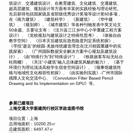
筑设计、交通建筑设计。在教育建筑、文化建筑、交通建筑、
超高层建筑、规划设计等方面有丰富的实践经验与理论研究。
先后获得包括国家级及省部级优秀设计奖项等设计奖60多项，
在《南方建筑》、《建筑科学》、《新建筑》、《华中建
筑》、《规划师》、《城市建筑》等各种刊物发表中英文论文
50余篇。主要论文有：《汶川县三江乡中心小学重建工程方案
设计》、《党校规划与建筑设计之特殊性思考》、《体验自由
教学空间》、《日本灾后建筑应急危险度判定系统初探》、
《寻找“逝去”的校园-羌族传统建造理念在汶川校园重建中的实
践探索》、《广州国际数据安全解决方案中心规划及建筑设
计》、《由“特殊行为”到“特殊设计”》、《铁路旅客车站无站台
柱雨棚》、《关注“小建筑”融入总体建筑风貌的魅力》、《基于
环境行为理论浅淡高校学生宿舍空间设计》、《领事馆建筑性
格与地域性文化相容性初探》、《由实验到实践》-广州市国际
残障人文化交流中心、《Convolution Filter Based Pencil
Drawing and Its Implementation on GPU》等。
参展已建项目
上海交通大学新建闵行校区李政道图书馆
项目位置：上海
总用地面积：10200.25㎡
总建筑面积：6497.47㎡