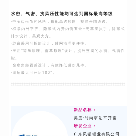
水密、气密、抗风压性能均可达到国标最高等级
·中窄边框简约风格，搭配高透纱网，视野开阔通透。
·框扇内外平齐、隐藏式内开内倒五金+无基座执手，隐藏式
排水设计，美观大方。
·纱窗采用可拆卸设计，纱网清理更便捷。
·应用“等压原理、雨幕原理”设计，提升整窗的水密、气密性
能。
·窗扇角部圆弧设计，有效降低碰伤几率。
·窗扇最大可开启180°。
新品名称：
美度·时尚窄边平开窗
研发
企业：
广东凤铝铝业有限公司