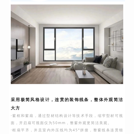
采用极简风格设计，连贯的装饰线条，整体外观简洁
大方
·窗框和窗扇，通过型材结构设计等技术手段，缩窄型材可视
面，开启扇可视面仅为50mm，整窗外观更简洁美观。
·框扇平齐，并且室内外压线均为45°拼接，整窗线条连贯细