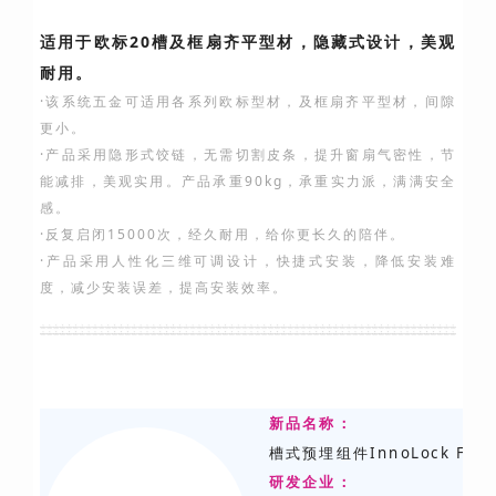
适用于欧标20槽及框扇齐平型材，隐藏式设计，美观
耐用。
·该系统五金可适用各系列欧标型材，及框扇齐平型材，间隙
更小。
·产品采用隐形式饺链，无需切割皮条，提升窗扇气密性，节
能减排，美观实用。产品承重90kg，承重实力派，满满安全
感。
·反复启闭15000次，经久耐用，给你更长久的陪伴。
·产品采用人性化三维可调设计，快捷式安装，降低安装难
度，减少安装误差，提高安装效率。
新品名称：
槽式预埋组件InnoLock FES
研发
企业：