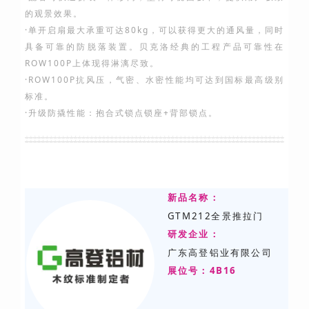
的观景效果。
·单开启扇最大承重可达80kg，可以获得更大的通风量，同时
具备可靠的防脱落装置。贝克洛经典的工程产品可靠性在
ROW100P上体现得淋漓尽致。
·ROW100P抗风压，气密、水密性能均可达到国标最高级别
标准。
·升级防撬性能：抱合式锁点锁座+背部锁点。
新品名称：
GTM212全景推拉门
研发
企业：
广东高登铝业有限公司
展位号：4B16