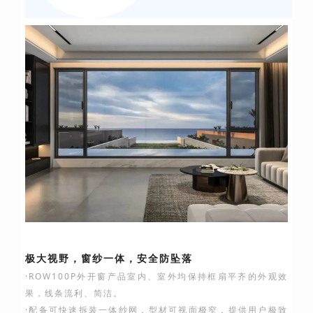
极大视野，窗纱一体，安全防坠落
·ROW100P外开窗产品室内、室外均保持框扇平齐的外观效
果，线条流利、简洁。
·配备可快速拆装一体纱网，型材可视面极窄，提供用户极致