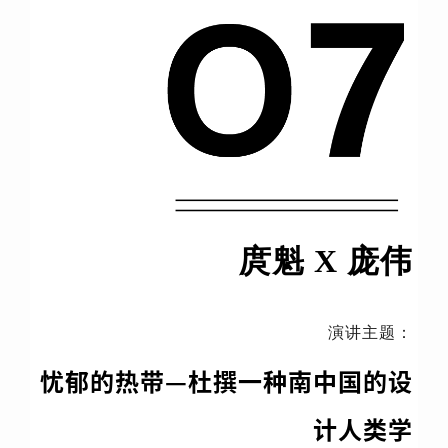
庹魁 X 庞伟
演讲主题：
忧郁的热带—杜撰一种南中国的设
计人类学