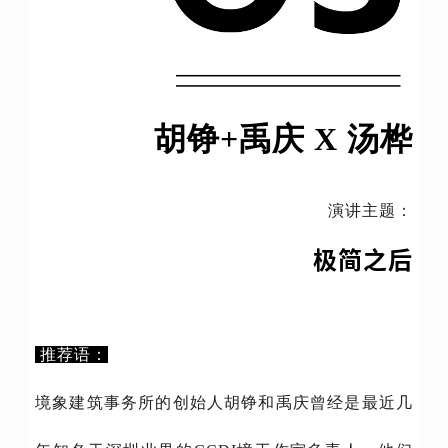
胡铮+禹庆 X 汤桦
演讲主题：
极简之后
推荐语：
境象建筑事务所的创始人胡铮和禹庆曾经是最近几