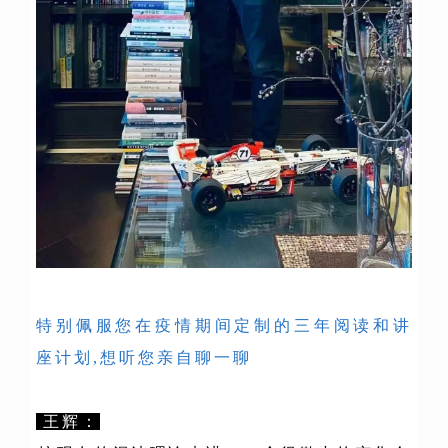
特别佩服您在疫情期间定制的三年阅读和讲
座计划,想听您亲自聊一聊
王辉：