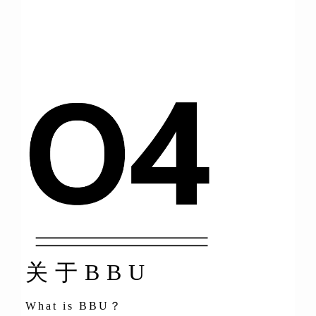
关于BBU
What is BBU？