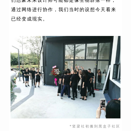
们想象未来设计师可能都是像生物群落一样，
通过网络进行
协作
，我们
当
时
的设想
今天看来
已经变成现实
。
*竖梁社
初搬到黑盒子社区