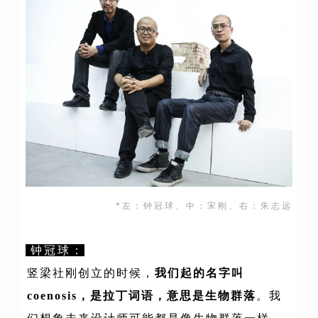
*左：钟冠球、中：宋刚、右：朱志远
钟冠球：
竖梁社刚创立的时候，
我们起的名字叫
coenosis，是拉丁词语，意思是生物群落
。我