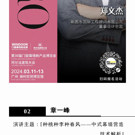
章一峰
02
演讲主题：⌈种桃种李种春风——中式幕墙营造
技术解析⌋