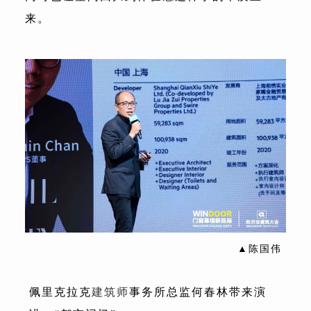
来。
▲陈国伟
佩里克拉克
建筑师
事务所总监何春林带来演