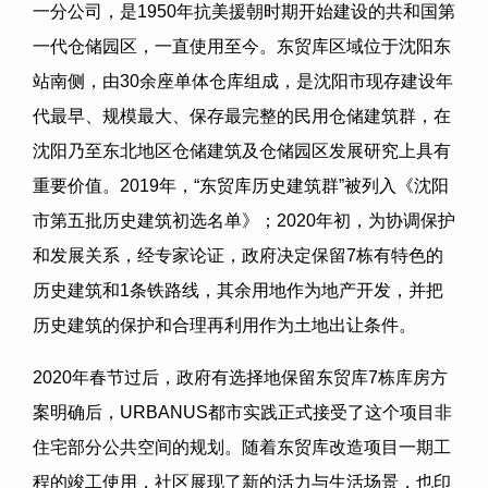
一分公司，是
1950
年抗美援朝时期开始建设的共和国第
一代仓储园区，一直使用至今。东贸库区域位于沈阳东
站南侧，由
30
余座单体仓库组成，是沈阳市现存建设年
代最早、规模最大、保存最完整的民用仓储建筑群，在
沈阳乃至东北地区仓储建筑及仓储园区发展研究上具有
重要价值。
2019
年，“东贸库历史建筑群”被列入《沈阳
市第五批历史建筑初选名单》；
2020
年初，为协调保护
和发展关系，经专家论证，政府决定保留
7
栋有特色的
历史建筑和
1
条铁路线，其余用地作为地产开发，并把
历史建筑的保护和合理再利用作为土地出让条件。
2020
年春节过后，政府有选择地保留东贸库
7
栋库房方
案明确后，
URBANUS
都市实践正式接受了这个项目非
住宅部分公共空间的规划。随着东贸库改造项目一期工
程的竣工使用，社区展现了新的活力与生活场景，也印