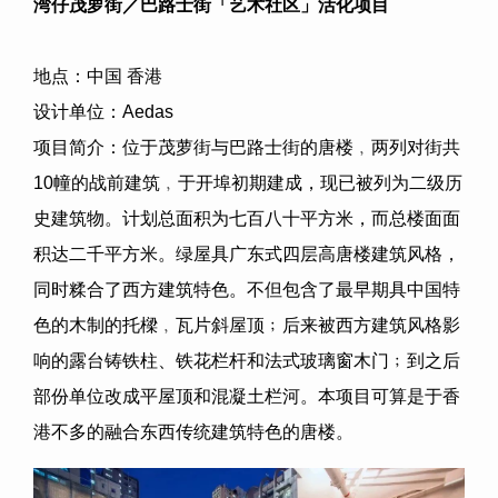
湾仔茂萝街／巴路士街「艺术社区」活化项目
地点：中国 香港
设计单位：
Aedas
项目简介：位于茂萝街与巴路士街的唐楼﹐两列对街共
10
幢的战前建筑﹐于开埠初期建成，现已被列为二级历
史建筑物。计划总面积为七百八十平方米，而总楼面面
积达二千平方米。绿屋具广东式四层高唐楼建筑风格，
同时糅合了西方建筑特色。不但包含了最早期具中国特
色的木制的托樑﹐瓦片斜屋顶﹔后来被西方建筑风格影
响的露台铸铁柱、铁花栏杆和法式玻璃窗木门﹔到之后
部份单位改成平屋顶和混凝土栏河。本项目可算是于香
港不多的融合东西传统建筑特色的唐楼。