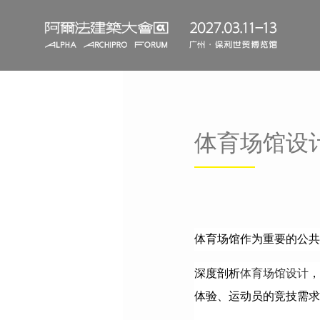
体育场馆设
体育场馆作为重要的公共
深度剖析
体育场馆设计
，
体验、运动员的竞技需求