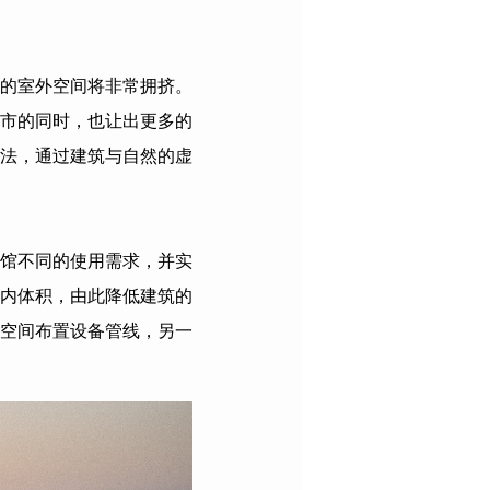
的室外空间将非常拥挤。
市的同时，也让出更多的
法，通过建筑与自然的虚
馆不同的使用需求，并实
内体积，由此降低建筑的
空间布置设备管线，另一