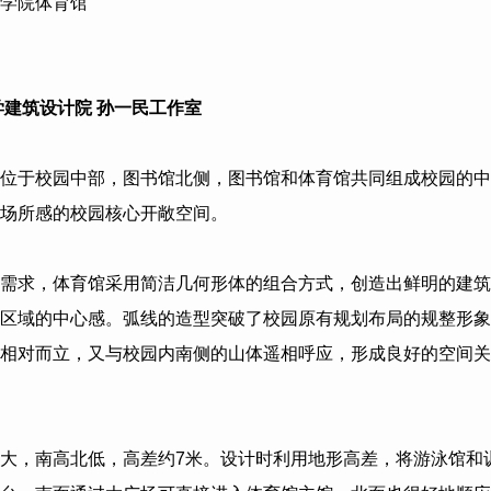
学院体育馆
学建筑设计院 孙一民工作室
位于校园中部，图书馆北侧，图书馆和体育馆共同组成校园的中
场所感的校园核心开敞空间。
需求，体育馆采用简洁几何形体的组合方式，创造出鲜明的建筑
区域的中心感。弧线的造型突破了校园原有规划布局的规整形象
相对而立，又与校园内南侧的山体遥相呼应，形成良好的空间关
大，南高北低，高差约
7
米。设计时利用地形高差，将游泳馆和