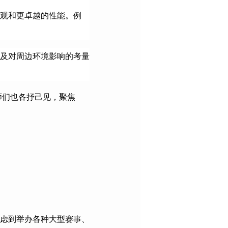
观和更卓越的性能。例
及对周边环境影响的考量
师们也各抒己见，聚焦
虑到举办各种大型赛事、