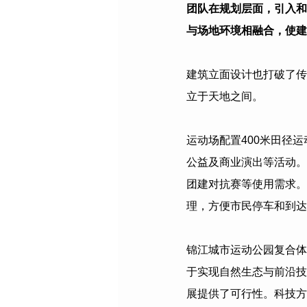
团队在规划层面，引入和
与场地环境相融合，使建
建筑立面设计也打破了传
立于天地之间。
运动场配置
400
米田径运
公益及商业演出等活动。
团建对抗赛等使用需求。
理，方便市民停车和到达
锦江城市运动公园复合体
于实现自然生态与前沿技
展提供了可行性。科技方