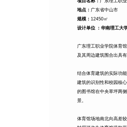
项目名称：
广东理工职业
地点：
广东省中山市
规模：
12450㎡
设计单位 ：华南理工大
广东理工职业学院体育馆
及其周边建筑围合出具有
结合体育建筑的实际功能
建筑的识别性和校园核心
的图书馆在中央草坪两侧
景。
体育馆场地南北向高差较