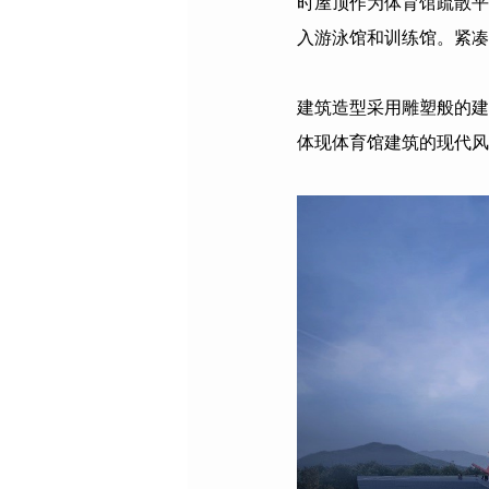
时屋顶作为体育馆疏散平
入游泳馆和训练馆。紧凑
建筑造型采用雕塑般的建
体现体育馆建筑的现代风