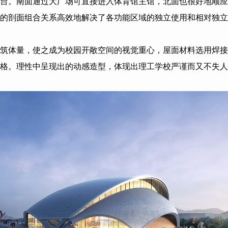
台。南面通过大广场可直接进入体育馆主馆，北面也很好地顺应
的剖面组合关系高效地解决了各功能区域的独立使用和相对独立
筑体量，使之成为校园开敞空间的视觉重心，屋面材料选用焊接
格。理性中呈现出的动感造型，体现出理工学校严谨而又不失人