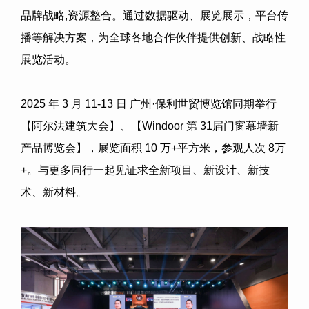
品牌战略
,
资源整合。通过数据驱动、展览展示，平台传
播等解决方案，为全球各地合作伙伴提供创新、战略性
展览活动。
2025
年
3
月
11-13
日
广州
·
保利世贸博览馆同期举行
【阿尔法建筑大会】、【
Windoor
第
31
届门窗幕墙新
产品博览会】，展览面积
10
万
+
平方米，参观人次
8
万
+
。与更多同行一起见证求全新项目、新设计、新技
术、新材料。