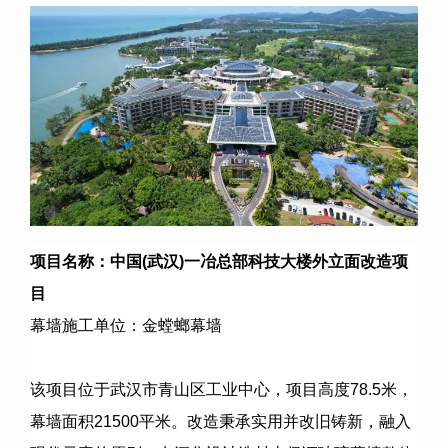
项目名称：中国
(
武汉
)
一冶总部科技大楼外立面改造项
目
幕墙施工单位：金螳螂幕墙
该项目位于武汉市青山区工业中心，项目高度
78.5
米，
幕墙面积
21500
平米。改造秉承实用并改旧铸新，融入