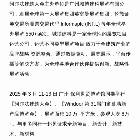
阿尔法建筑大会主办单位是广州城博建科展览有限公
司，隶属全球第一大展览集团英富曼展览集团，伦敦证
券交易所股票交易代码
:Informaplc (INF.L)
每年全球举
办展览
550+
场次。城博建科是一家全球性的展览项目
运营公司，运营不同类型展览项目
,
致力于全建筑产业的
品牌战略
,
资源整合。通过数据驱动、展览展示，平台传
播等解决方案，为全球各地合作伙伴提供创新、战略性
展览活动。
2025
年
3
月
11-13
日
广州
·
保利世贸博览馆同期举行
【阿尔法建筑大会】、【
Windoor
第
31
届门窗幕墙新
产品博览会】，展览面积
10
万
+
平方米，参观人次
8
万
+
。与更多同行一起见证求全新项目、新设计、新技
术、新材料。