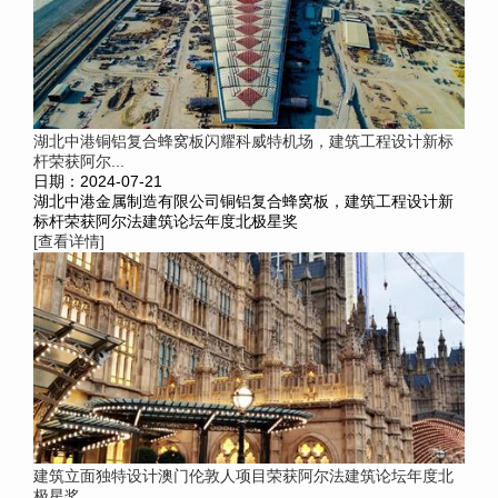
湖北中港铜铝复合蜂窝板闪耀科威特机场，建筑工程设计新标
杆荣获阿尔...
日期：2024-07-21
湖北中港金属制造有限公司铜铝复合蜂窝板，建筑工程设计新
标杆荣获阿尔法建筑论坛年度北极星奖
[查看详情]
建筑立面独特设计澳门伦敦人项目荣获阿尔法建筑论坛年度北
极星奖