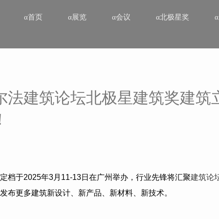
α首页
α展览
α会议
α北极星奖
尔法建筑论坛北极星建筑奖建筑
！
定档于
2025
年
3
月
11-13
日在广州举办，行业先锋将汇聚
建筑论
发布更多建筑新设计、新产品、新材料、新技术。