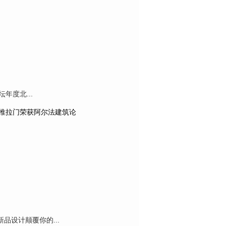
年度北...
景推拉门荣获阿尔法建筑论
设计颠覆你的...