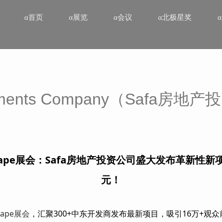
α首页
α展览
α会议
α北极星奖
estments Company（Safa房
scape展会：Safa房地产投资公司盛大发布革新性
元！
cape展会
，汇聚300+中东开发商发布最新项目，吸引16万+观