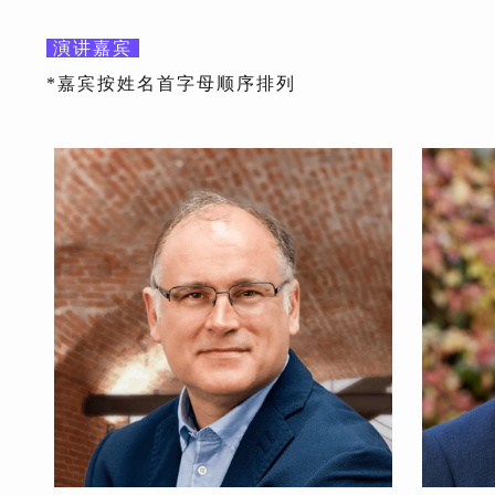
演讲嘉宾
*嘉宾按姓名首字母顺序排列