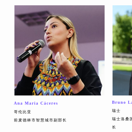
Bruno L
Ana Maria Cáceres
瑞士
哥伦比亚
瑞士洛桑
前麦德林市智慧城市副部长
长