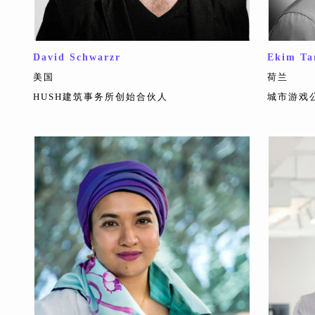
David Schwarzr
Ekim Ta
美国
荷兰
HUSH建筑事务所创始合伙人
城市游戏