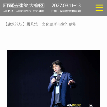
【建筑论坛】孟凡浩：文化赋形与空间赋能