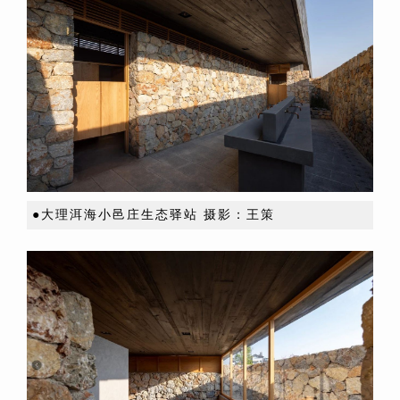
●大理洱海小邑庄生态驿站 摄影：王策