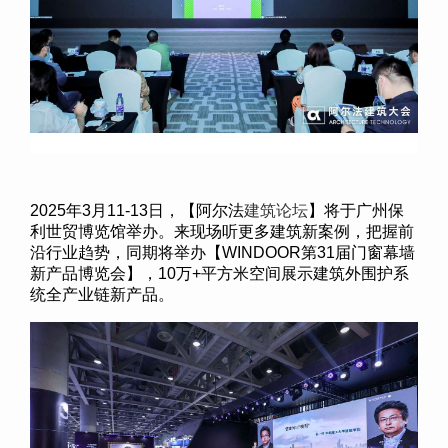
2025
年
3
月
11-13
日，【阿尔法
建筑论坛
】将于广州保
利世贸博览馆举办。来现场听更多建筑新案例，把握前
沿行业趋势，同期将举办【
WINDOOR
第
31
届门窗幕墙
新产品博览会】，
10
万
+
平方米空间展示建筑外围护系
统全产业链新产品。