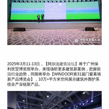
2025
年
3
月
11-13
日，【阿尔法
建筑论坛
】将于广州保
利世贸博览馆举办。来现场听更多建筑新案例，把握前
沿行业趋势，同期将举办【
WINDOOR
第
31
届门窗幕墙
新产品博览会】，
10
万
+
平方米空间展示建筑外围护系
统全产业链新产品。