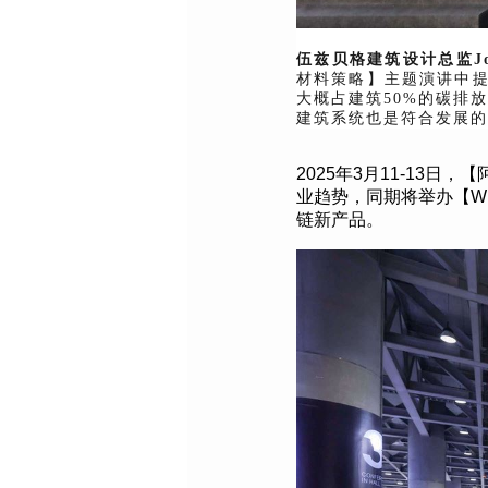
伍兹贝格建筑设计总监Joer
材料策略】主题演讲中提
大概占建筑50%的碳排
建筑系统也是符合发展的
2025
年
3
月
11-13
日，【
业趋势，同期将举办【
W
链新产品。