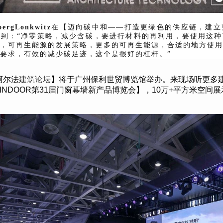
gLonkwitz
在【迈向碳中和——打造更绿色的供应链，建立
到：“净零策略，减少含碳，要进行材料的再利用，要使用这种
放，可再生能源的发展策略，更多的可再生能源，合适的地方使
要求，有效的减少碳足迹，这个是很好的杠杆。”
阿尔法
建筑论坛
】将于广州保利世贸博览馆举办。来现场听更多
INDOOR
第
31
届门窗幕墙新产品博览会】，
10
万
+
平方米空间展