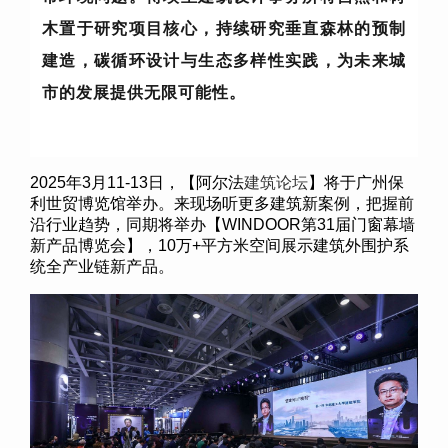
木置于研究项目核心，持续研究垂直森林的预制
建造，碳循环设计与生态多样性实践，为未来城
市的发展提供无限可能性。
2025
年
3
月
11-13
日，【阿尔法
建筑论坛
】将于广州保
利世贸博览馆举办。来现场听更多建筑新案例，把握前
沿行业趋势，同期将举办【
WINDOOR
第
31
届门窗幕墙
新产品博览会】，
10
万
+
平方米空间展示建筑外围护系
统全产业链新产品。