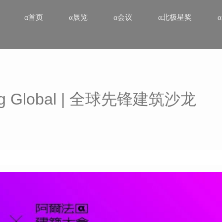
α首页
α展览
α会议
α北极星奖
ing Global | 全球先锋建筑沙龙