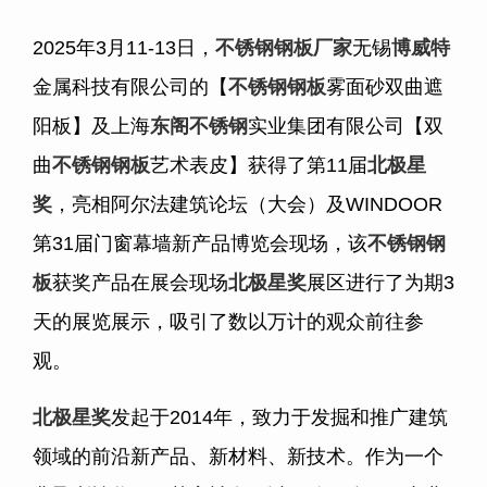
2025年
3
月
11-13
日，
不锈钢钢板
厂家
无锡
博威特
金属科技有限公司的【
不锈钢钢板
雾面砂双曲遮
阳板】及上海
东阁不锈钢
实业集团有限公司【双
曲
不锈钢钢板
艺术表皮】获得了第
11
届
北极星
奖
，亮相阿尔法建筑论坛（大会）及
WINDOOR
第
31
届门窗幕墙新产品博览会现场，该
不锈钢钢
板
获奖产品在展会现场
北极星奖
展区进行了为期
3
天的展览展示，吸引了数以万计的观众前往参
观。
北极星奖
发起于
2014
年，致力于发掘和推广建筑
领域的前沿新产品、新材料、新技术。作为一个