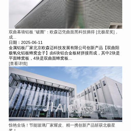
双曲幕墙铝板 “破圈”：欧森迈凭曲面黑科技摘得 [北极星奖]，
成...
日期：2025-06-11
金属铝板厂家北京欧森迈科技发展有限公司创新产品【双曲阳
极氧化铝板蜂窝盒子】由6块铝合金板材拼接而成，其中2块是
平面蜂窝板，4块是双曲面蜂窝板...
[查看详情]
惊艳全场！节能玻璃厂家耀皮、精一携创新产品斩获北极星
奖！