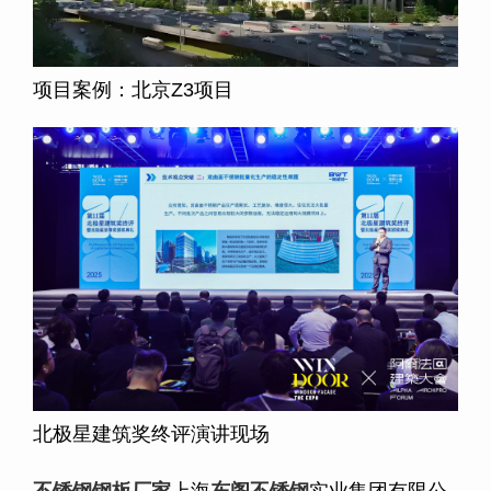
项目案例：北京
Z3
项目
北极星建筑奖终评演讲现场
不锈钢钢板
厂家
上海
东阁不锈钢
实业集团有限公