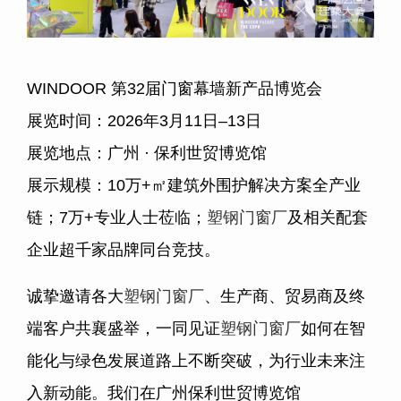
WINDOOR 第
32
届门窗幕墙新产品博览会
展览时间：
2026
年
3
月
11
日
–13
日
展览地点：广州
·
保利世贸博览馆
展示规模：
10
万
+
㎡建筑外围护解决方案全产业
链；
7
万
+
专业人士莅临；
塑钢门窗厂
及相关配套
企业超千家品牌同台竞技。
诚挚邀请各大
塑钢门窗厂
、生产商、贸易商及终
端客户共襄盛举，一同见证
塑钢门窗厂
如何在智
能化与绿色发展道路上不断突破，为行业未来注
入新动能。我们在广州保利世贸博览馆