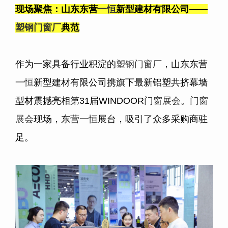
现场聚焦：山东东营
一恒
新型建材有限公司——
塑钢门窗厂
典范
作为一家具备行业积淀的
塑钢门窗厂
，山东东营
一恒
新型建材有限公司携旗下最新铝塑共挤幕墙
型材震撼亮相第
31
届
WINDOOR
门窗展会
。
门窗
展会
现场，东
营一恒
展台，吸引了众多采购商驻
足。