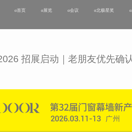
α首页
α展览
α会议
α北极星奖
R 2026 招展启动｜老朋友优先确