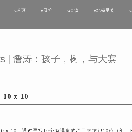
α首页
α展览
α会议
α北极星奖
ects | 詹涛：孩子，树，与大寨
 10 x 10
ects 10 x 10，通过寻找10个有温度的项目来结识10位（