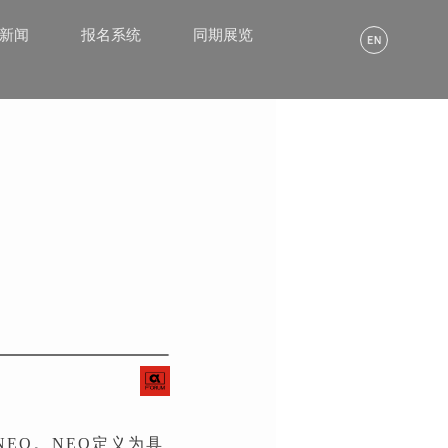
α新闻
报名系统
同期展览
组）NEO。NEO定义为具