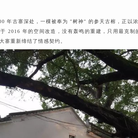
00 年古寨深处，一棵被奉为 "树神" 的参天古榕，正
于 2016 年的空间改造，没有轰鸣的重建，只用最克制的
大寨重新缔结了情感契约。