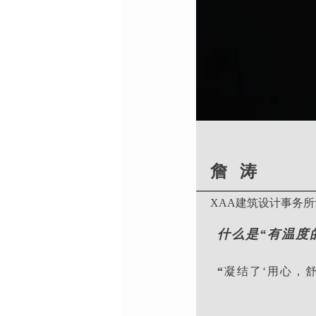
詹 涛
XAA建筑设计事务
什么是“有温度
“
凝结了‘用心，