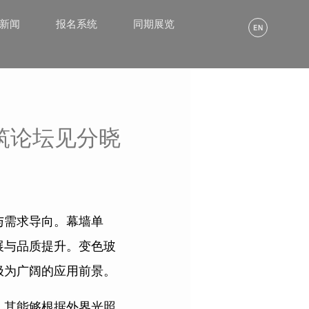
α新闻
报名系统
同期展览
筑论坛见分晓
与需求导向。幕墙单
展与品质提升。变色玻
极为广阔的应用前景。
，其能够根据外界光照