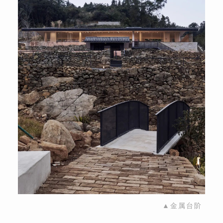
▲金属台阶