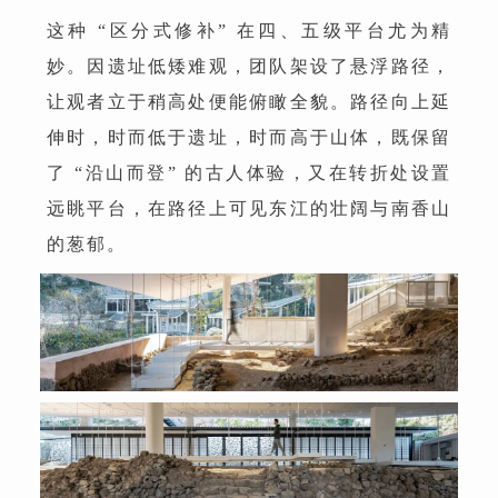
这种 “区分式修补” 在四、五级平台尤为精
妙。因遗址低矮难观，团队架设了悬浮路径，
让观者立于稍高处便能俯瞰全貌。路径向上延
伸时，时而低于遗址，时而高于山体，既保留
了 “沿山而登” 的古人体验，又在转折处设置
远眺平台，在路径上可见东江的壮阔与南香山
的葱郁。