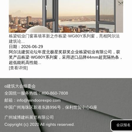
栋梁铝业门窗幕墙革新之作栋梁·WG80Y系列窗，亮相阿尔法
建筑论...
日期：2026-06-29
阿尔法建筑论坛年度北极星奖获奖企业栋梁铝业有限公司，获
奖产品栋梁·WG80Y系列窗，采用进口品牌44mm超宽隔热条，
超低能耗高性能...
[查看详情]
α建筑大会组委会
全国统一服务热线：400-860-7808
邮箱：info@windoorexpo.com
中国广州海珠区新港东路996号，保利世贸中心G座
广州城博建科展览有限公司
Copyright (c) 2020 All rights reserved.
会议报名