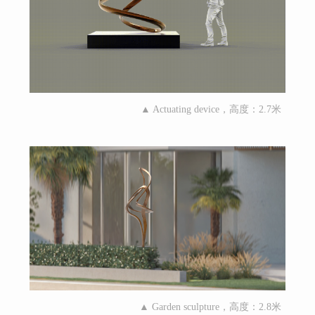
▲ Actuating device，高度：2.7米
▲ Garden sculpture，高度：2.8米