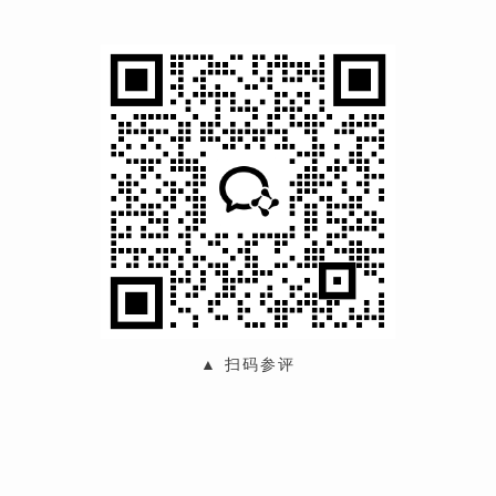
▲ 扫码参评