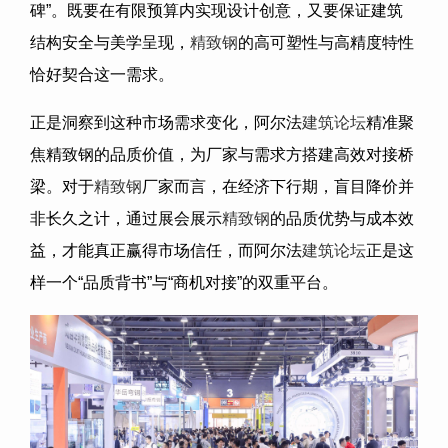
碑”。既要在有限预算内实现设计创意，又要保证建筑
结构安全与美学呈现，
精致钢
的高可塑性与高精度特性
恰好契合这一需求。
正是洞察到这种市场需求变化，阿尔法
建筑论坛
精准聚
焦精致钢的品质价值，为厂家与需求方搭建高效对接桥
梁。对于
精致钢
厂家而言，在经济下行期，盲目降价并
非长久之计，通过展会展示
精致钢
的品质优势与成本效
益，才能真正赢得市场信任，而阿尔法
建筑论坛
正是这
样一个“品质背书”与“商机对接”的双重平台。