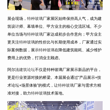
展会现场，
特种玻璃
厂家展区始终保持高人气，成为建
筑设计师、幕墙单位、甲方业主的核心交流区域。不少
单位当场与
特种玻璃
厂家达成初步合作意向；甲方业主
更关注
特种玻璃
的性价比与长期使用成本，厂家通过实
际案例数据，展示
特种玻璃
在降低建筑能耗、减少维护
费用上的优势，打消业主顾虑。
阿尔法
建筑论坛
不仅是特种玻璃厂家展示新品的平台，
更是行业资源对接的桥梁。本届展会通过“产品展示+技
术论坛+场景体验”的模式，让
特种玻璃
厂家与需求方精
准对接，助力
特种玻璃
技术落地。