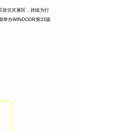
星建筑奖
展区，持续为行
期举办
WINDOOR
第
33
届