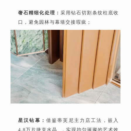
奢石精细化处理：
采用钻石切割条纹柱底收
口，避免园林与幕墙交接瑕疵；
星汉钻幕：
借鉴蒂芙尼主力店工法，嵌入
4.8万片捷克水晶
，实现均匀璀璨的艺术效