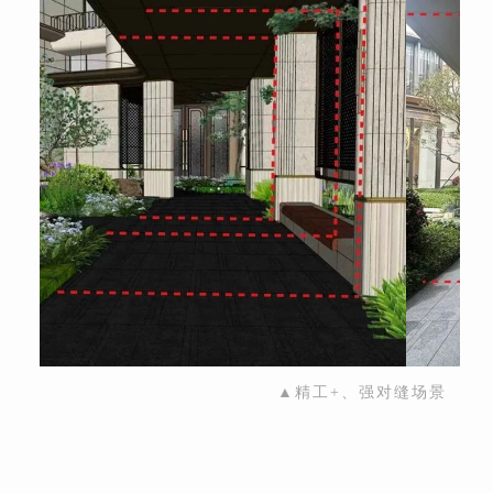
▲精工+、强对缝场景