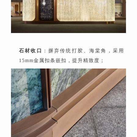
石材收口
：摒弃传统打胶、海棠角，采用
15mm金属扣条嵌扣，提升精致度；