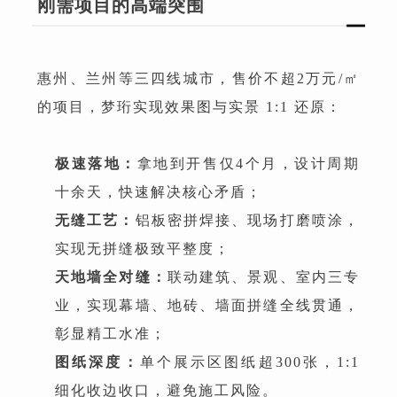
刚需项目的高端突围
惠州、兰州等三四线城市，售价不超2万元/㎡
的项目，梦珩实现效果图与实景 1:1 还原：
极速落地：
拿地到开售仅4个月，设计周期
十余天，快速解决核心矛盾；
无缝工艺：
铝板密拼焊接、现场打磨喷涂，
实现无拼缝极致平整度；
天地墙全对缝：
联动建筑、景观、室内三专
业，实现幕墙、地砖、墙面拼缝全线贯通，
彰显精工水准；
图纸深度：
单个展示区图纸超300张，1:1
细化收边收口，避免施工风险。