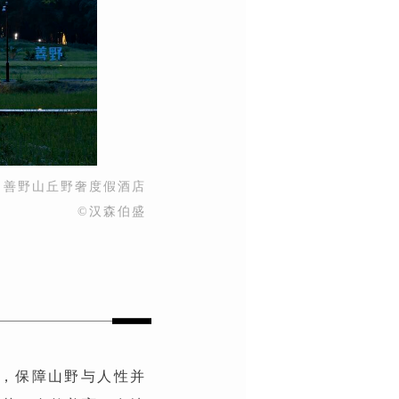
▲善野山丘野奢度假酒店
©汉森伯盛
法，保障山野与人性并