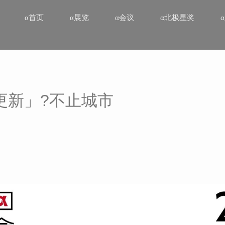
α首页
α展览
α会议
α北极星奖
更新」?不止城市