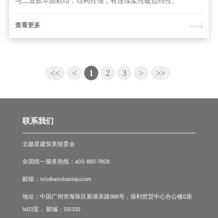
与二道胶牢固粘结，结构性强，有连续柔性暖边特性。
查看更多
<<
<
1
2
3
>
>>
联系我们
北极星建筑奖组委会
全国统一服务热线：400-860-7808
邮箱：info@windoorexpo.com
地址：中国广州市海珠区新港东路996号，保利世贸中心办公楼G座
1403室， 邮编：510335